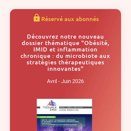
Réservé aux abonnés
Découvrez notre nouveau
dossier thématique "Obésité,
IMID et inflammation
chronique : du microbiote aux
stratégies thérapeutiques
innovantes"
Avril - Juin 2026