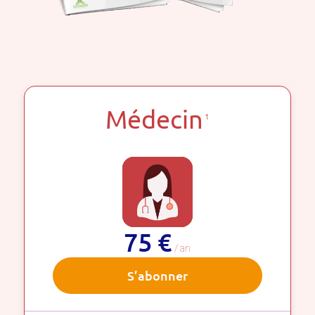
Médecin
1
75 €
/ an
S’abonner