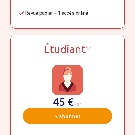
Revue papier + 1 accès online
Étudiant
1,2
45 €
/ an
S’abonner